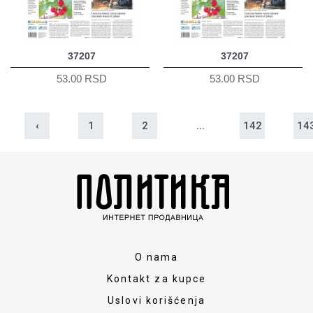
37207
37207
53.00 RSD
53.00 RSD
‹
1
2
...
142
14
O nama
Kontakt za kupce
Uslovi korišćenja