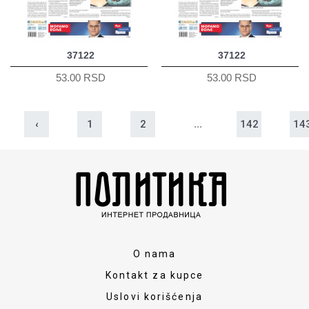
37122
37122
53.00 RSD
53.00 RSD
‹
1
2
...
142
14
O nama
Kontakt za kupce
Uslovi korišćenja