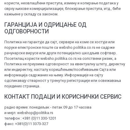
користи, неовлашћени приступа, измену и копирање података у
сврху њихове комерцијализације, блокирање приступа, итд., биће
кажњене у складу са законом.
ГАРАНЦИЈА И ОДРИЦАЊЕ ОД
ОДГОВОРНОСТИ
Политика не гарантује да сајт, сервери на коме се хостује или
поруке електронске поште са websho.politika.co.rs не садрже
рачунарске вирусе или други потенцијално шкодљив софтвер.
Посетилац користи websho.politika.co.rs на сопствени ризик, а
Политика не преузима одговорност за евентуалну штету, директну
или индиректну, насталу коришћењем/посећивањем Сајта или
информација садржаних на њему. Информације на сајту
одсликавају стварност у тренутку регистрације или освежавања
појединих страница.
КОНТАКТ ПОДАЦИ И КОРИСНИЧКИ СЕРВИС
радно време: понедељак - петак 09 до 17 часова
и-мејл: webshop@politika.rs
телефон : +381 (0)11 330-1201
факс: +381(0)11 3373-327