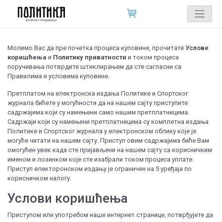
Молимо Вас да пре почетка процеса куповине, прочитате
Услове
коришћења
и
Политику приватности
и током процеса
поручивања потврдите штиклирањем да сте сагласни са
Правилима и условима куповине.
Претплатом на електронска издања Политике и Спортског
журнала бићете у могућности да на нашем сајту приступите
садржајима који су намењени само нашим претплатницима.
Садржаји који су намењени претплатницима су комплетна издања
Политике и Спортског журнала у електронском облику које је
могуће читати на нашем сајту. Приступ овим садржајима биће Вам
омогућен увек када сте пријављени на нашем сајту са корисничким
именом и лозинком које сте изабрали током процеса уплате.
Приступ електоронском издању је ограничен на 5 уређаја по
корисничком налогу.
Услови коришћења
Приступом или употребом наше интернет странице, потврђујете да