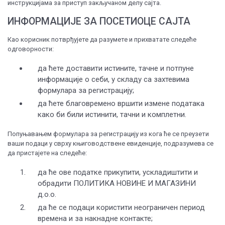
инструкцијама за приступ закључаном делу сајта.
ИНФОРМАЦИЈЕ ЗА ПОСЕТИОЦЕ САЈТА
Као корисник потврђујете да разумете и прихватате следеће
одговорности:
да ћете доставити истините, тачне и потпуне
информације о себи, у складу са захтевима
формулара за регистрацију;
да ћете благовремено вршити измене података
како би били истинити, тачни и комплетни.
Попуњавањем формулара за регистрацију из кога ће се преузети
ваши подаци у сврху књиговодствене евиденције, подразумева се
да пристајете на следеће:
да ће ове податке прикупити, ускладиштити и
обрадити ПОЛИТИКА НОВИНЕ И МАГАЗИНИ
д.о.о.
да ће се подаци користити неограничен период
времена и за накнадне контакте;