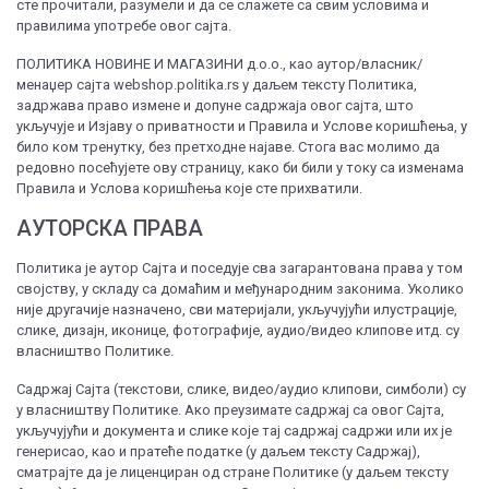
сте прочитали, разумели и да се слажете са свим условима и
правилима употребе овог сајта.
ПОЛИТИКА НОВИНЕ И МАГАЗИНИ д.о.о., као аутор/власник/
менаџер сајта webshop.politika.rs у даљем тексту Политика,
задржава право измене и допуне садржаја овог сајта, што
укључује и Изјаву о приватности и Правила и Услове коришћења, у
било ком тренутку, без претходне најаве. Стога вас молимо да
редовно посећујете ову страницу, како би били у току са изменама
Правила и Услова коришћења које сте прихватили.
АУТОРСКА ПРАВА
Политика је аутор Сајта и поседује сва загарантована права у том
својству, у складу са домаћим и међународним законима. Уколико
није другачије назначено, сви материјали, укључујући илустрације,
слике, дизајн, иконице, фотографије, аудио/видео клипове итд. су
власништво Политике.
Садржај Сајта (текстови, слике, видео/аудио клипови, симболи) су
у власништву Политике. Ако преузимате садржај са овог Сајта,
укључујући и документа и слике које тај садржај садржи или их је
генерисао, као и пратеће податке (у даљем тексту Садржај),
сматрајте да је лиценциран од стране Политике (у даљем тексту