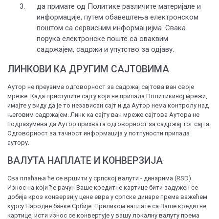
да примате од Политике различите материјале и
информације, путем обавештења електронском
поштом са сервисним информацијма. Свака
порука електронске поште са оваквим
садржајем, садржи и упутство за одјаву.
ЛИНКОВИ КА ДРУГИМ САЈТОВИМА
Аутор не преузима одговорност за садржај сајтова ван своје
мреже. Када приступите сајту који не припада Политикиној мрежи,
имајте у виду да је то независан сајт и да Аутор нема контролу над
његовим садржајем. Линк ка сајту ван мреже сајтова Аутора не
подразумева да Аутор прихвата одговорност за садржај тог сајта.
Одговорност за тачност информација у потпуности припада
аутору.
ВАЛУТА НАПЛАТЕ И КОНВЕРЗИЈА
Сва плаћања ће се вршити у српској валути - динарима (RSD).
Износ на који ће рачун Ваше кредитне картице бити задужен се
добија кроз конверзију цене евра у српске динаре према важећем
курсу Народне банке Србије. Приликом наплате са Ваше кредитне
картице, исти износ се конвертује у вашу локалну валуту према