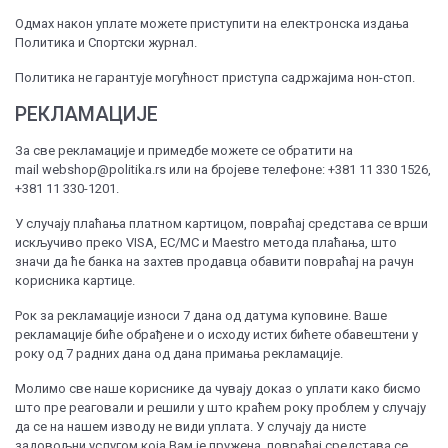
Одмах након уплате можете приступити на електронска издања
Политика и Спортски журнал.
Политика не гарантује могућност приступа садржајима нон-стоп.
РЕКЛАМАЦИЈЕ
За све рекламације и примедбе можете се обратити на
mail webshop@politika.rs или на бројеве телефонe: +381 11 330 1526,
+381 11 330-1201.
У случају плаћања платном картицом, повраћај средстава се врши
искључиво преко VISA, EC/MC и Maestro метода плаћања, што
значи да ће банка на захтев продавца обавити повраћај на рачун
корисника картице.
Рок за рекламације износи 7 дана од датума куповине. Ваше
рекламације биће обрађене и о исходу истих бићете обавештени у
року од 7 радних дана од дана примања рекламације.
Молимо све наше кориснике да чувају доказ о уплати како бисмо
што пре реаговали и решили у што краћем року проблем у случају
да се на нашем изводу не види уплата. У случају да нисте
задовољни услугом која Вам је пружена, повраћај средстава се