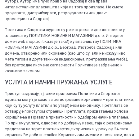
Аутор). Аутор има пуно право на Садржај и сва права
интелектуалног власништва која из тога произлазе. Не смете
продавати, дистрибуирати, репродуковати или даље
прослеђивати Садржај.
Политика и Спортски журнал су регистроване дневне новине у
власништву ПОЛИТИКА НОВИНЕ И МАГАЗИНИ д.о.о. Интернет
домен webshop.politika.rs је такође у власништву ПОЛИТИКА
НОВИНЕ И МАГАЗИНИ д.о.о., Београд. Употреба Садржаја или
домена, отворено или скривено (као што су, али не искључиво,
мета тагови и друге технике индексирања, претраживања wеба),
без претходне писмене сагласности Политике је забрањено и
кажњиво законом.
УСЛУГА И НАЧИН ПРУЖАЊА УСЛУГЕ
Приступ садржају, тј. свим прилозима Политике и Спортског
журнала могућ је само за регистроване кориснике – претплатнике,
који су ту услугу платили по утврђеном ценовнику. Претплата се
остварује приступом страници Претплата, прихватањем Услова
коришћења и Правила приватности и одабиром начина плаћања.
По пријему уплате, односно по добијању извештаја о резервисању
средстава на терет платне картице корисника, у року од 24 сата
корисник ће добити еmailса Корисничким именом и лозинком, као и