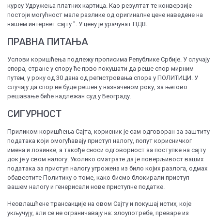
курсу Удружења платних картица. Као резултат те конверзије
постоји могућност мале разлике од оригиналне цене наведене на
нашем интернет сајту ". У цену је урачунат ПДВ.
ПРАВНА ПИТАЊА
Услови коришћења подлежу прописима Републике Србије. У случају
спора, стране у спору ће прво покушати да реше спор мирним
путем, у року од 30 дана од регистровања спора у ПОЛИТИЦИ. У
случају да спор не буде решен у назначеном року, за његово
решавање биће надлежан суд у Београду.
СИГУРНОСТ
Приликом коришћења Сајта, корисник је сам одговоран за заштиту
података који омогућавају приступ налогу, попут корисничког
имена и лозинке, а такође сноси одговорност за поступке на сајту
док је у свом налогу. Уколико сматрате да је поверљивост ваших
података за приступ налогу угрожена из било којих разлога, одмах
обавестите Политику о томе, како бисмо блокирали приступ
вашем налогу и генерисали нове приступне податке.
Неовлашћене трансакције на овом Сајту и покушај истих, које
укључују, али се не ограничавају на: злоупотребе, преваре из