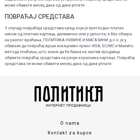
може обавити месец дана од дана уплате.
ПОВРАЋАЈ СРЕДСТАВА
У случају повраћаја средстава купцу који је претходно платио
неком од платних картица, делимично или у целости, а без обзира
на разлог враћања, ПОЛИТИКА НОВИНЕ И МАГАЗИНИ д.о.о. је у
обавези да повраћај врши искључиво преко VISA, EC/MC и Maestro
метода плаћања, што значи да ће банка на захтев продавца
обавити повраћај средстава на рачун корисника картице. Повраћај
средстава се може обавити месец дана од дана уплате.
O nama
Kontakt za kupce