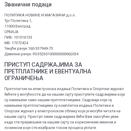
Званични подаци
ПОЛИТИКА НОВИНЕ И МАГАЗИНИ д.о.о.
Трг Политика 1,
11000 Београд
СРБИЈА
ПИБ: 101516133
МБ: 17372424
Текући рачун:160-337949-73
Девизни рачун: RS35265100000000062034
ПРИСТУП САДРЖАЈИМА ЗА
ПРЕТПЛАТНИКЕ И ЕВЕНТУАЛНА
ОГРАНИЧЕЊА
Претплатом на електронска издања Политика и Спортски журнал
бићете у могућности да на нашем сајту приступите садржајима који
су намењени само нашим претплатницима. Садржаји који су
намењени претплатницима су комплетна издања Политика и
Спорски журнал у електронском облику које је могуће читати на
нашем сајту. Приступ овим садржајима биће Вам омогућен увек
када сте пријављени на нашем сајту са корисничким именом и
лозинком које сте изабрали током процеса уплате.