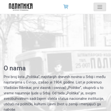
O nama
Prvi broj lista „Politika”, najstarijih dnevnih novina u Srbiji i među
najstarijima u Evropi, izašao je 1904. godine. List je pokrenuo
Vladislav Ribnikar, prvi vlasnik i osnivač „Politike”, okupivši u to
vreme najumnije ljude u Srbiji. Od tada „Politika” je, svojim
sveobuhvatnim sadržajem stekla status nacionalne institucije,
utičući na politički, kulturni i javni život u zemlji i menjajući ga
nabolje.