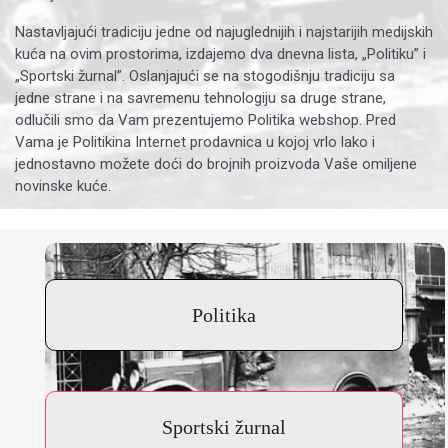
Nastavljajući tradiciju jedne od najuglednijih i najstarijih medijskih
kuća na ovim prostorima, izdajemo dva dnevna lista, „Politiku” i
„Sportski žurnal”. Oslanjajući se na stogodišnju tradiciju sa
jedne strane i na savremenu tehnologiju sa druge strane,
odlučili smo da Vam prezentujemo Politika webshop. Pred
Vama je Politikina Internet prodavnica u kojoj vrlo lako i
jednostavno možete doći do brojnih proizvoda Vaše omiljene
novinske kuće.
Politika
Sportski žurnal