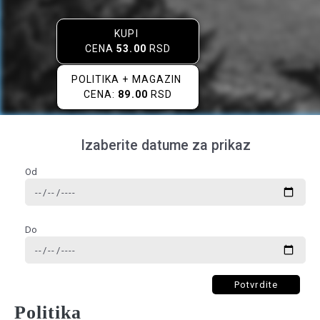
KUPI
CENA
53.00
RSD
POLITIKA + MAGAZIN
CENA:
89.00
RSD
Izaberite datume za prikaz
Od
Do
Potvrdite
Politika