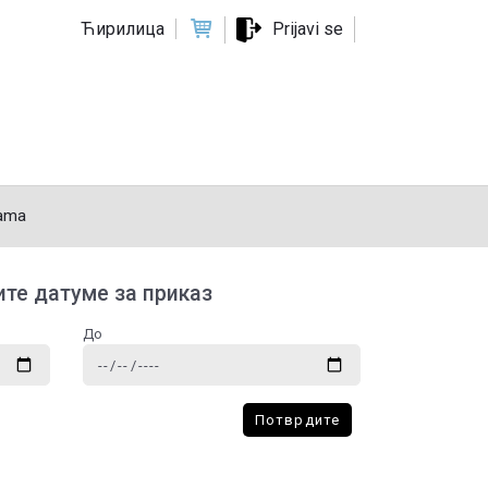
Ћирилица
Prijavi se
ama
те датуме за приказ
До
Потврдите