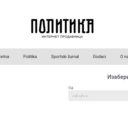
četna
Politika
Sportski žurnal
Dodaci
O n
Изабери
Од