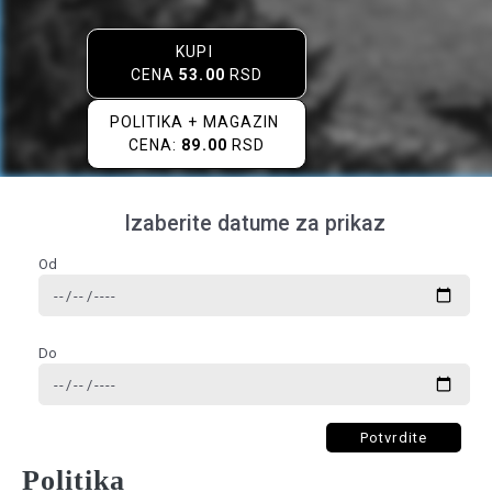
KUPI
CENA
53.00
RSD
POLITIKA + MAGAZIN
CENA:
89.00
RSD
Izaberite datume za prikaz
Od
Do
Potvrdite
Politika