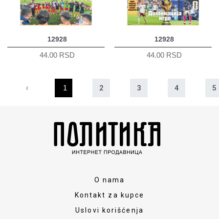
12928
12928
44.00 RSD
44.00 RSD
‹
1
2
3
4
5
O nama
Kontakt za kupce
Uslovi korišćenja