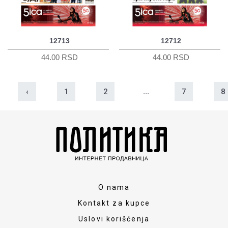
12713
12712
44.00 RSD
44.00 RSD
‹
1
2
...
7
8
O nama
Kontakt za kupce
Uslovi korišćenja