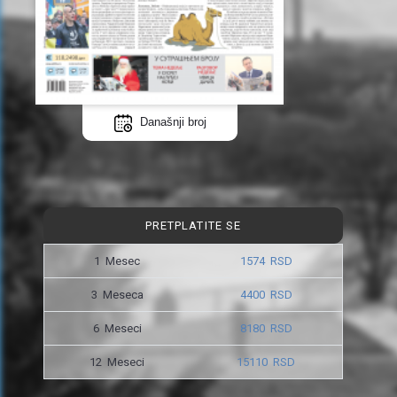
Današnji broj
PRETPLATITE SE
1 Mesec
1574 RSD
3 Meseca
4400 RSD
6 Meseci
8180 RSD
12 Meseci
15110 RSD