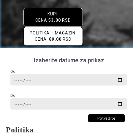
KUPI
CENA
53.00
RSD
POLITIKA + MAGAZIN
CENA:
89.00
RSD
Izaberite datume za prikaz
Od
Do
Potvrdite
Politika