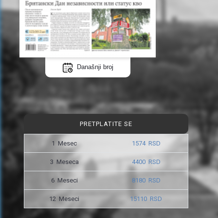
Današnji broj
PRETPLATITE SE
1 Mesec
1574 RSD
3 Meseca
4400 RSD
6 Meseci
8180 RSD
12 Meseci
15110 RSD