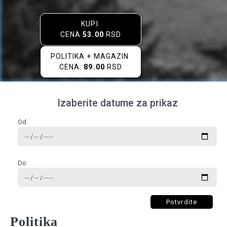
KUPI
CENA
53.00
RSD
POLITIKA + MAGAZIN
CENA:
89.00
RSD
Izaberite datume za prikaz
Od
Do
Potvrdite
Politika