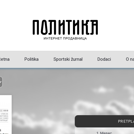
četna
Politika
Sportski žurnal
Dodaci
O n
PRETPL
1 Mesec