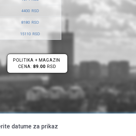
4400 RSD
8180 RSD
15110 RSD
POLITIKA + MAGAZIN
CENA:
89.00
RSD
rite datume za prikaz