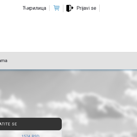
Ћирилица
Prijavi se
ama
ATITE SE
1574 RSD