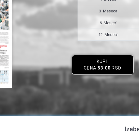
3 Meseca
6 Meseci
12 Meseci
KUPI
CENA
53.00
RSD
Izabe