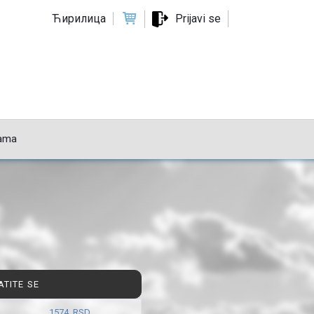
Ћирилица
Prijavi se
ama
ATITE SE
1574 RSD