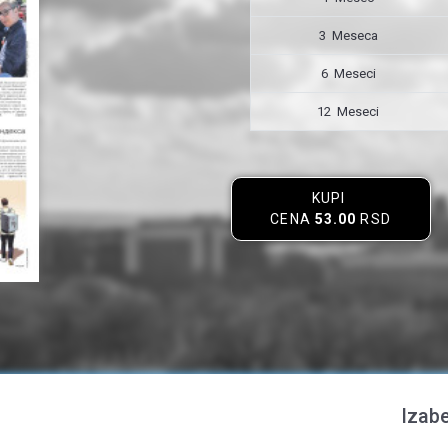
3 Meseca
6 Meseci
12 Meseci
KUPI
CENA
53.00
RSD
Izabe