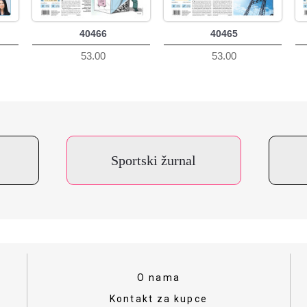
40466
40465
53.00
53.00
Sportski žurnal
O nama
Kontakt za kupce