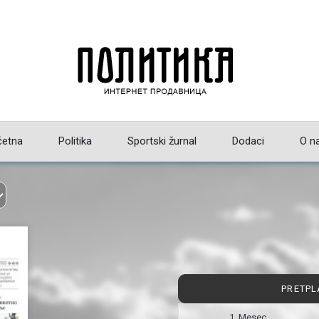
četna
Politika
Sportski žurnal
Dodaci
O n
PRETPL
1 Mesec