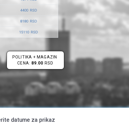
4400 RSD
8180 RSD
15110 RSD
POLITIKA + MAGAZIN
CENA:
89.00
RSD
rite datume za prikaz