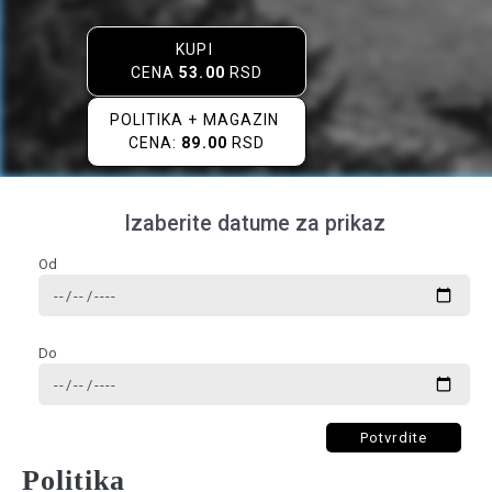
KUPI
CENA
53.00
RSD
POLITIKA + MAGAZIN
CENA:
89.00
RSD
Izaberite datume za prikaz
Od
Do
Potvrdite
Politika