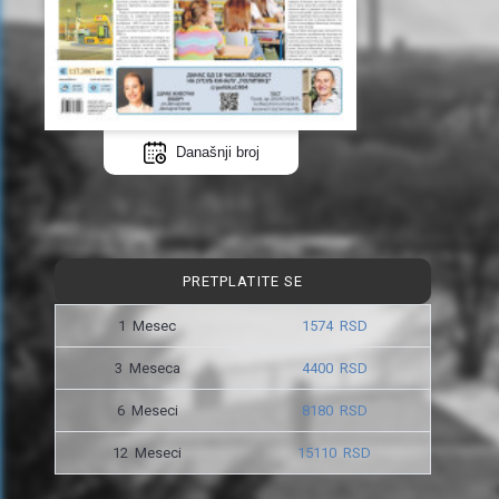
Današnji broj
PRETPLATITE SE
1 Mesec
1574 RSD
3 Meseca
4400 RSD
6 Meseci
8180 RSD
12 Meseci
15110 RSD