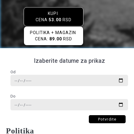
KUPI
CENA
53.00
RSD
POLITIKA + MAGAZIN
CENA:
89.00
RSD
Izaberite datume za prikaz
Od
Do
Potvrdite
Politika