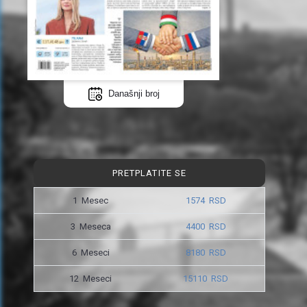
Današnji broj
PRETPLATITE SE
1 Mesec
1574 RSD
3 Meseca
4400 RSD
6 Meseci
8180 RSD
12 Meseci
15110 RSD