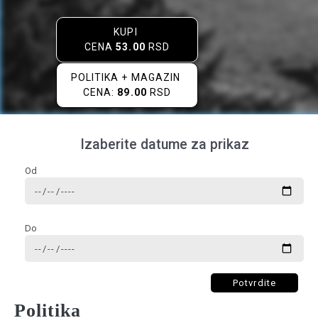
KUPI
CENA
53.00
RSD
POLITIKA + MAGAZIN
CENA:
89.00
RSD
Izaberite datume za prikaz
Od
Do
Potvrdite
Politika