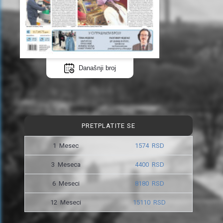
Današnji broj
PRETPLATITE SE
1 Mesec
1574 RSD
3 Meseca
4400 RSD
6 Meseci
8180 RSD
12 Meseci
15110 RSD