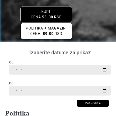
KUPI
CENA
53.00
RSD
POLITIKA + MAGAZIN
CENA:
89.00
RSD
Izaberite datume za prikaz
Od
Do
Potvrdite
Politika