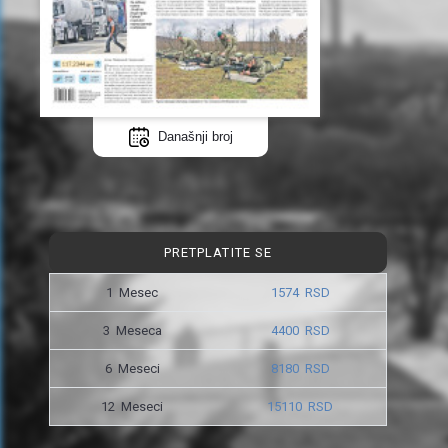
Današnji broj
PRETPLATITE SE
1 Mesec
1574 RSD
3 Meseca
4400 RSD
6 Meseci
8180 RSD
12 Meseci
15110 RSD