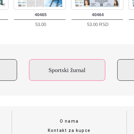
40465
40464
53.00
53.00 RSD
Sportski žurnal
O nama
Kontakt za kupce