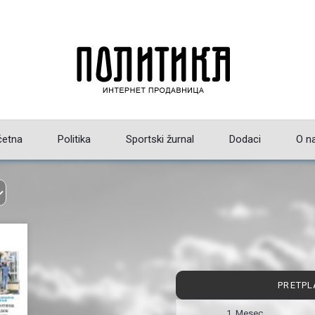
četna
Politika
Sportski žurnal
Dodaci
O n
PRETPL
1 Mesec