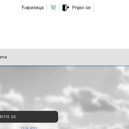
Ћирилица
Prijavi se
ama
ATITE SE
1574 RSD