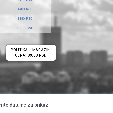
4400 RSD
8180 RSD
15110 RSD
POLITIKA + MAGAZIN
CENA:
89.00
RSD
rite datume za prikaz