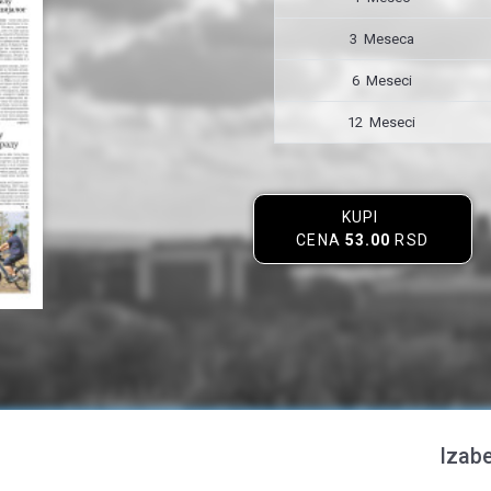
3 Meseca
6 Meseci
12 Meseci
KUPI
CENA
53.00
RSD
Izabe