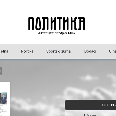
četna
Politika
Sportski žurnal
Dodaci
O n
PRETPL
1 Mesec