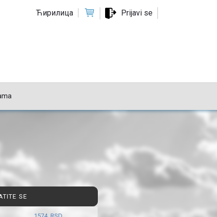
Ћирилица
Prijavi se
ama
ATITE SE
1574 RSD