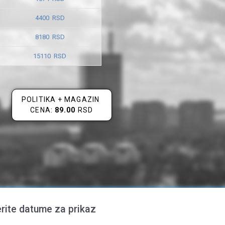
4400 RSD
8180 RSD
15110 RSD
POLITIKA + MAGAZIN
CENA:
89.00
RSD
rite datume za prikaz