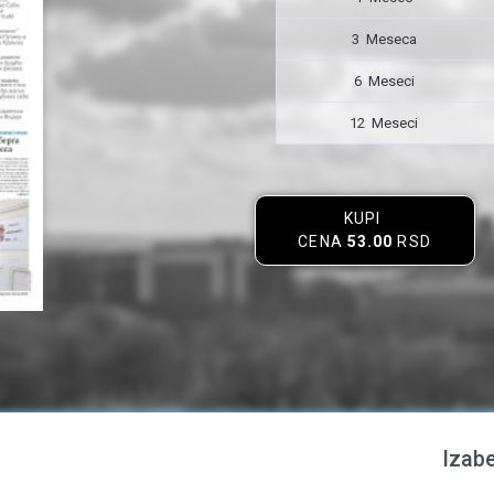
3 Meseca
6 Meseci
12 Meseci
KUPI
CENA
53.00
RSD
Izabe