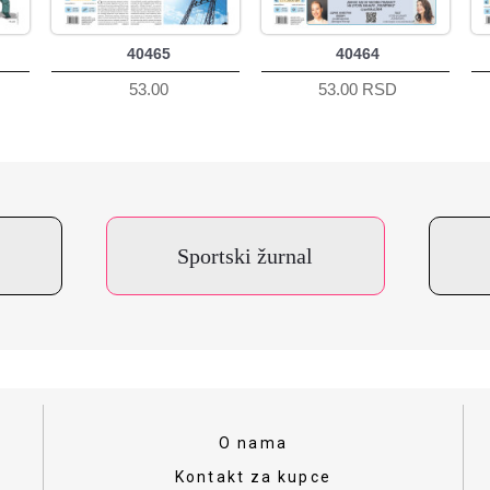
40465
40464
53.00
53.00 RSD
Sportski žurnal
O nama
Kontakt za kupce