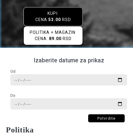
KUPI
CENA
53.00
RSD
POLITIKA + MAGAZIN
CENA:
89.00
RSD
Izaberite datume za prikaz
Od
Do
Potvrdite
Politika