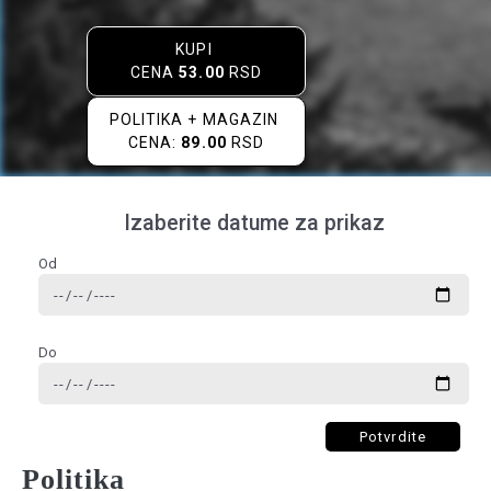
KUPI
CENA
53.00
RSD
POLITIKA + MAGAZIN
CENA:
89.00
RSD
Izaberite datume za prikaz
Od
Do
Potvrdite
Politika