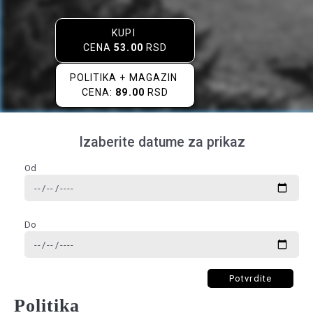
KUPI
CENA
53.00
RSD
POLITIKA + MAGAZIN
CENA:
89.00
RSD
Izaberite datume za prikaz
Od
Do
Potvrdite
Politika