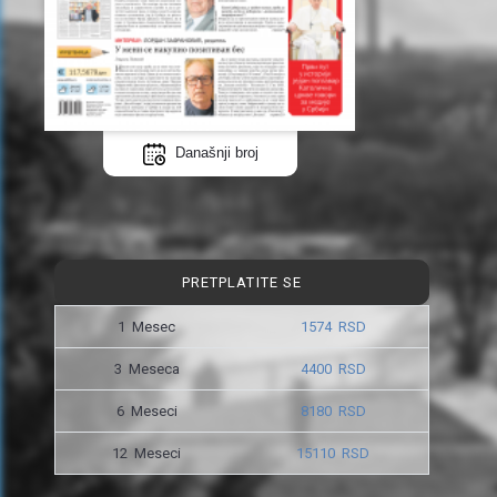
Današnji broj
PRETPLATITE SE
1 Mesec
1574 RSD
3 Meseca
4400 RSD
6 Meseci
8180 RSD
12 Meseci
15110 RSD