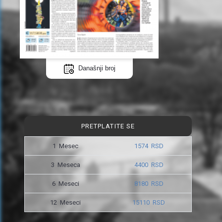
Današnji broj
PRETPLATITE SE
1 Mesec
1574 RSD
3 Meseca
4400 RSD
6 Meseci
8180 RSD
12 Meseci
15110 RSD