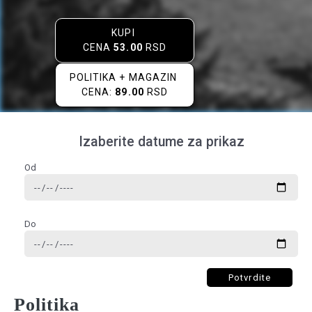
KUPI
CENA
53.00
RSD
POLITIKA + MAGAZIN
CENA:
89.00
RSD
Izaberite datume za prikaz
Od
Do
Potvrdite
Politika