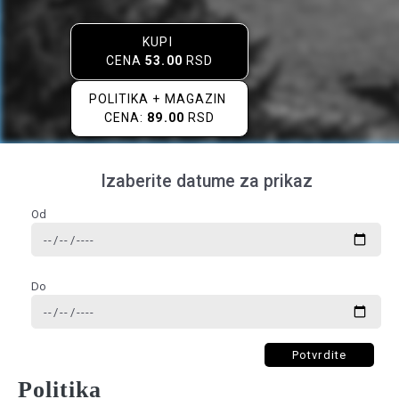
KUPI
CENA
53.00
RSD
POLITIKA + MAGAZIN
CENA:
89.00
RSD
Izaberite datume za prikaz
Od
Do
Potvrdite
Politika