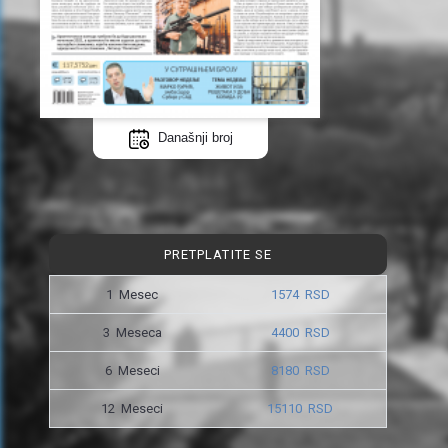
Današnji broj
PRETPLATITE SE
1 Mesec
1574 RSD
3 Meseca
4400 RSD
6 Meseci
8180 RSD
12 Meseci
15110 RSD