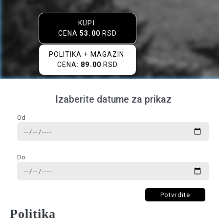
KUPI
CENA
53.00
RSD
POLITIKA + MAGAZIN
CENA:
89.00
RSD
Izaberite datume za prikaz
Od
Do
Potvrdite
Politika