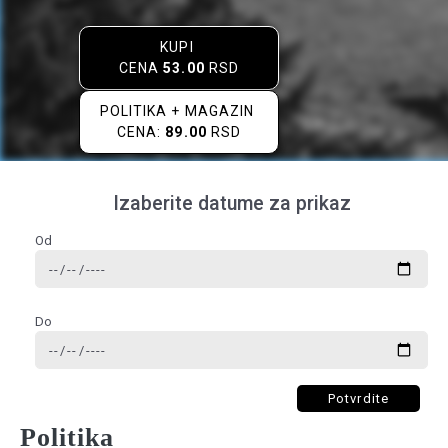
KUPI
CENA
53.00
RSD
POLITIKA + MAGAZIN
CENA:
89.00
RSD
Izaberite datume za prikaz
Od
Do
Potvrdite
Politika