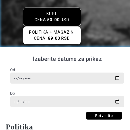
KUPI
CENA
53.00
RSD
POLITIKA + MAGAZIN
CENA:
89.00
RSD
Izaberite datume za prikaz
Od
Do
Potvrdite
Politika