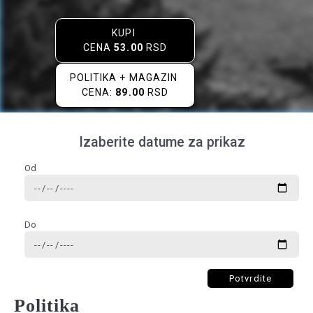
KUPI
CENA
53.00
RSD
POLITIKA + MAGAZIN
CENA:
89.00
RSD
Izaberite datume za prikaz
Od
Do
Potvrdite
Politika