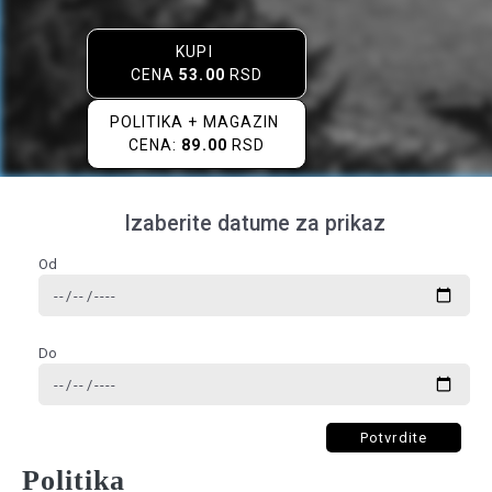
KUPI
CENA
53.00
RSD
POLITIKA + MAGAZIN
CENA:
89.00
RSD
Izaberite datume za prikaz
Od
Do
Potvrdite
Politika