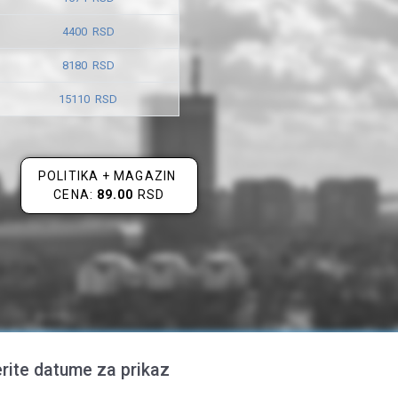
4400 RSD
8180 RSD
15110 RSD
POLITIKA + MAGAZIN
CENA:
89.00
RSD
rite datume za prikaz