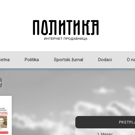
četna
Politika
Sportski žurnal
Dodaci
O n
PRETPL
1 Mesec