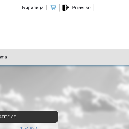
Ћирилица
Prijavi se
ama
ATITE SE
1574 RSD