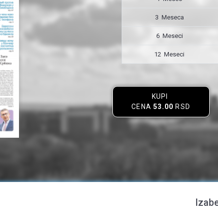
3 Meseca
6 Meseci
12 Meseci
KUPI
CENA
53.00
RSD
Izabe