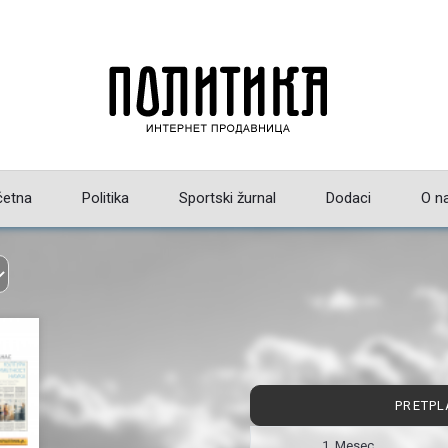
četna
Politika
Sportski žurnal
Dodaci
O n
PRETPL
1 Mesec