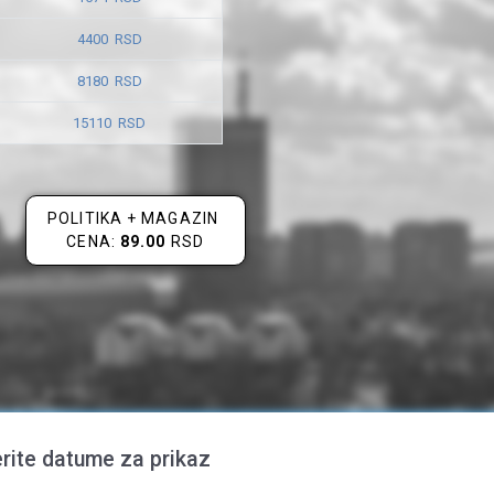
4400 RSD
8180 RSD
15110 RSD
POLITIKA + MAGAZIN
CENA:
89.00
RSD
rite datume za prikaz