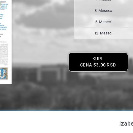
3 Meseca
6 Meseci
12 Meseci
KUPI
CENA
53.00
RSD
Izabe