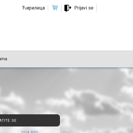
Ћирилица
Prijavi se
ama
ATITE SE
1574 RSD