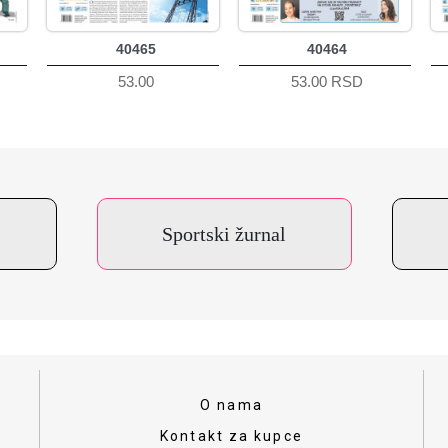
40465
40464
53.00
53.00 RSD
Sportski žurnal
O nama
Kontakt za kupce