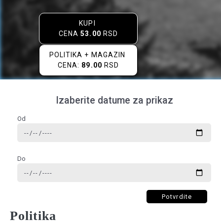
KUPI
CENA
53.00
RSD
POLITIKA + MAGAZIN
CENA:
89.00
RSD
Izaberite datume za prikaz
Od
Do
Potvrdite
Politika