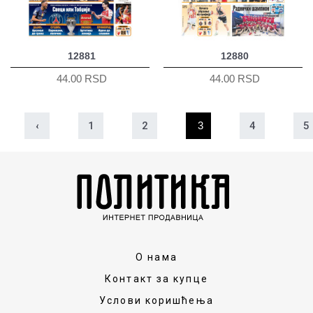
12881
12880
44.00 RSD
44.00 RSD
‹
1
2
3
4
5
О нама
Контакт за купце
Услови коришћења