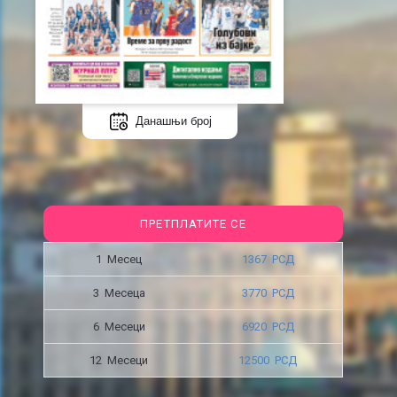
Данашњи број
ПРЕТПЛАТИТЕ СЕ
1 Месец
1367 РСД
3 Месецa
3770 РСД
6 Месеци
6920 РСД
12 Месеци
12500 РСД