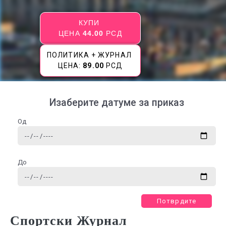
КУПИ
ЦЕНА
44.00
РСД
ПОЛИТИКА + ЖУРНАЛ
ЦЕНА:
89.00
РСД
Изаберите датуме за приказ
Од
До
Потврдите
Спортски Журнал