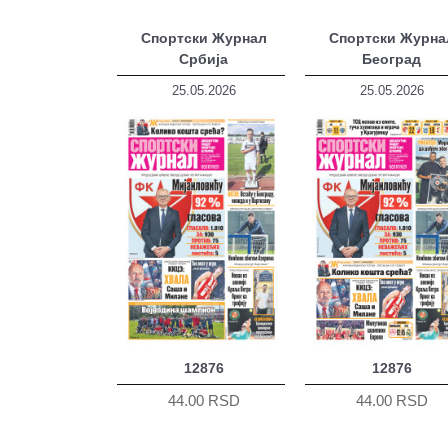
Спортски Журнал
Спортски Журна
Србија
Београд
25.05.2026
25.05.2026
12876
12876
44.00 RSD
44.00 RSD