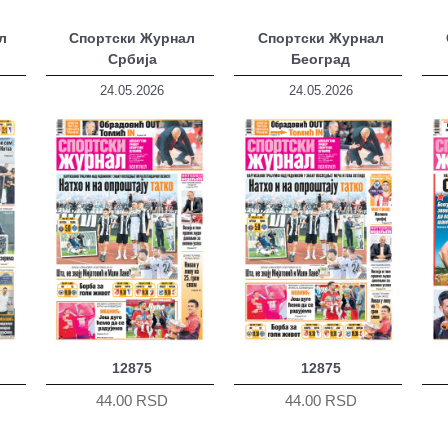
л
Спортски Журнал
Спортски Журнал
Србија
Београд
24.05.2026
24.05.2026
12875
12875
44.00 RSD
44.00 RSD