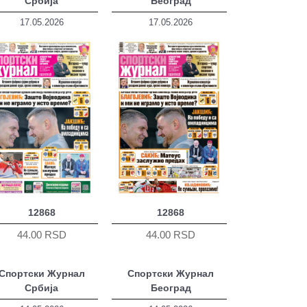
Србија
Београд
17.05.2026
17.05.2026
12868
12868
44.00 RSD
44.00 RSD
Спортски Журнал
Спортски Журнал
Србија
Београд