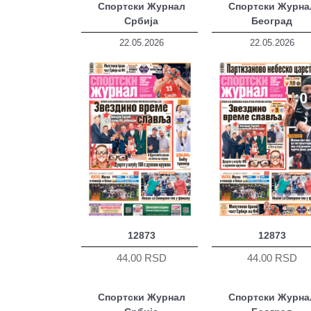
Спортски Журнал
Спортски Журна
Србија
Београд
22.05.2026
22.05.2026
12873
12873
44.00 RSD
44.00 RSD
Спортски Журнал
Спортски Журна