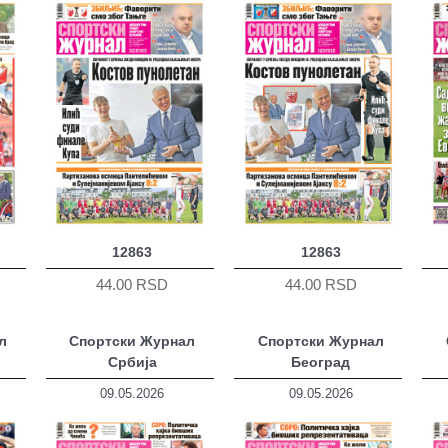
12863
12863
44.00 RSD
44.00 RSD
л
Спортски Журнал
Спортски Журнал
Србија
Београд
09.05.2026
09.05.2026