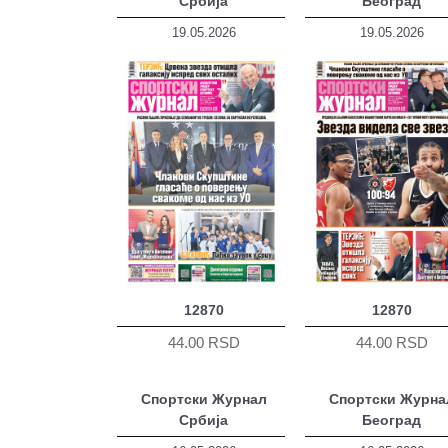
Србија
Београд
19.05.2026
19.05.2026
12870
12870
44.00 RSD
44.00 RSD
Спортски Журнал
Спортски Журна
Србија
Београд