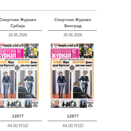
Спортски Журнал
Спортски Журнал
Србија
Београд
26.05.2026
26.05.2026
12877
12877
44.00 RSD
44.00 RSD