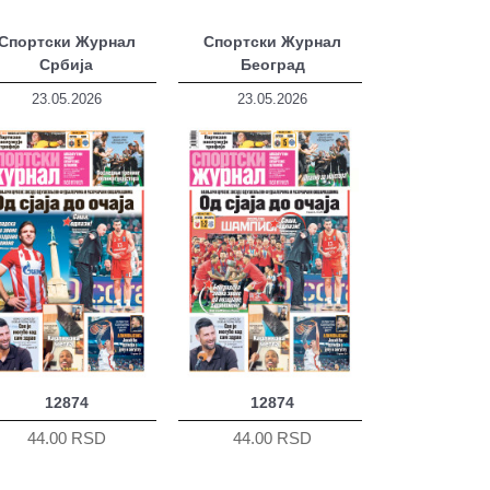
Спортски Журнал
Спортски Журнал
Србија
Београд
23.05.2026
23.05.2026
12874
12874
44.00 RSD
44.00 RSD