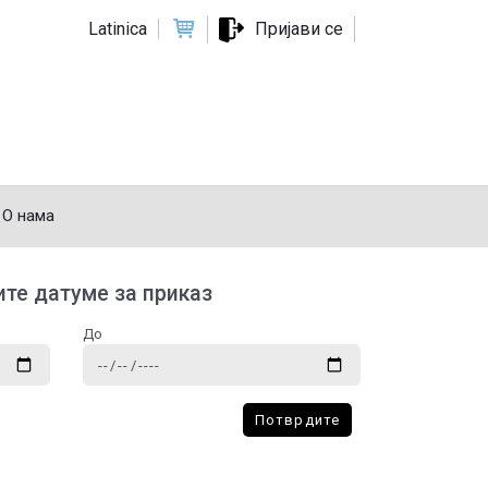
Latinica
Пријави се
О нама
те датуме за приказ
До
Потврдите