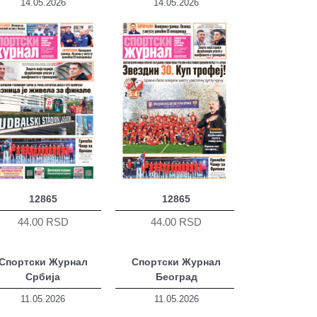
14.05.2026
14.05.2026
12865
12865
44.00 RSD
44.00 RSD
Спортски Журнал
Спортски Журнал
Србија
Београд
11.05.2026
11.05.2026