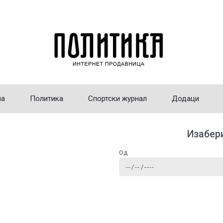
на
Политика
Спортски журнал
Додаци
Изабери
Од