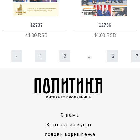
12737
12736
44.00 RSD
44.00 RSD
‹
1
2
...
6
7
О нама
Контакт за купце
Услови коришћења