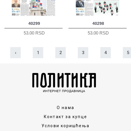
40299
40298
53.00 RSD
53.00 RSD
‹
1
2
3
4
5
О нама
Контакт за купце
Услови коришћења