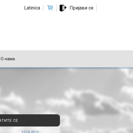
Latinica
Пријави се
О нама
АТИТЕ СЕ
1574 РСД