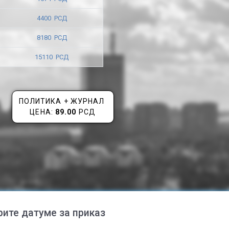
4400 РСД
8180 РСД
15110 РСД
ПОЛИТИКА + ЖУРНАЛ
ЦЕНА:
89.00
РСД
рите датуме за приказ