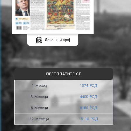
Данашњи број
ПРЕТПЛАТИТЕ СЕ
1 Месец
1574 РСД
3 Месецa
4400 РСД
6 Месеци
8180 РСД
12 Месеци
15110 РСД