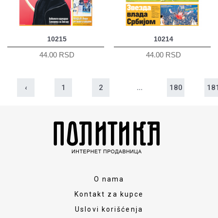
10215
10214
44.00 RSD
44.00 RSD
‹
1
2
...
180
18
O nama
Kontakt za kupce
Uslovi korišćenja