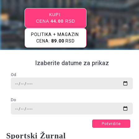
KUPI
CENA
44.00
RSD
POLITIKA + MAGAZIN
CENA:
89.00
RSD
Izaberite datume za prikaz
Od
Do
Potvrdite
Sportski Žurnal