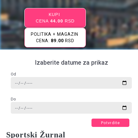
KUPI
CENA
44.00
RSD
POLITIKA + MAGAZIN
CENA:
89.00
RSD
Izaberite datume za prikaz
Od
Do
Potvrdite
Sportski Žurnal