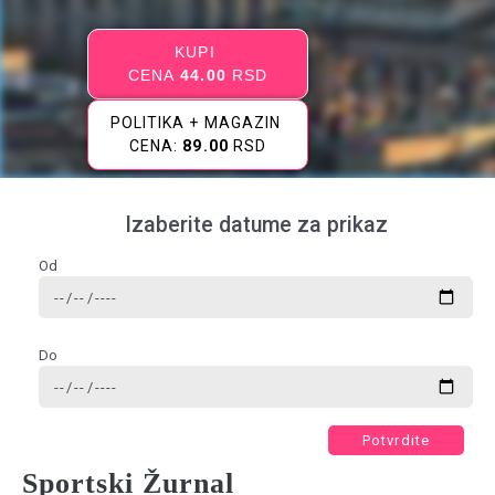
KUPI
CENA
44.00
RSD
POLITIKA + MAGAZIN
CENA:
89.00
RSD
Izaberite datume za prikaz
Od
Do
Potvrdite
Sportski Žurnal