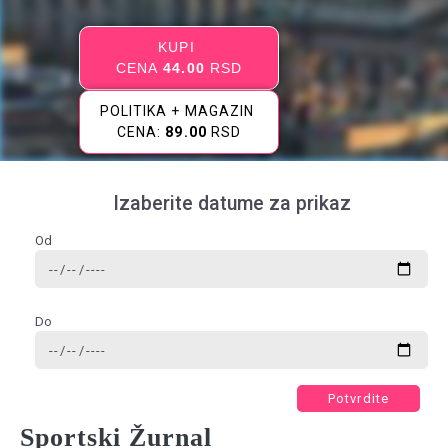
KUPI
CENA
44.00
RSD
POLITIKA + MAGAZIN
CENA:
89.00
RSD
Izaberite datume za prikaz
Od
Do
Potvrdite
Sportski Žurnal