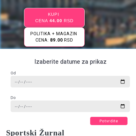
KUPI
CENA
44.00
RSD
POLITIKA + MAGAZIN
CENA:
89.00
RSD
Izaberite datume za prikaz
Od
Do
Potvrdite
Sportski Žurnal