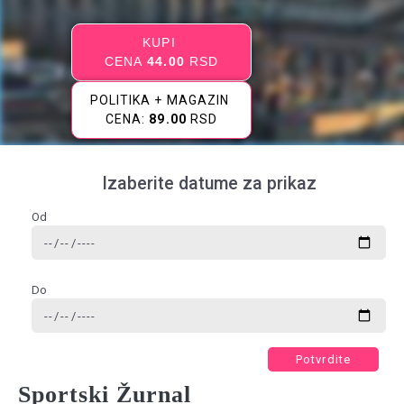
KUPI
CENA
44.00
RSD
POLITIKA + MAGAZIN
CENA:
89.00
RSD
Izaberite datume za prikaz
Od
Do
Potvrdite
Sportski Žurnal