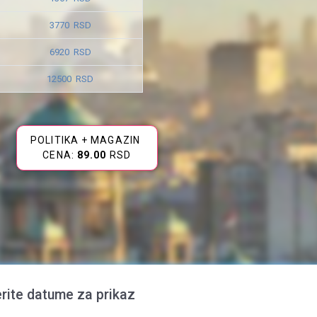
3770 RSD
6920 RSD
12500 RSD
POLITIKA + MAGAZIN
CENA:
89.00
RSD
rite datume za prikaz