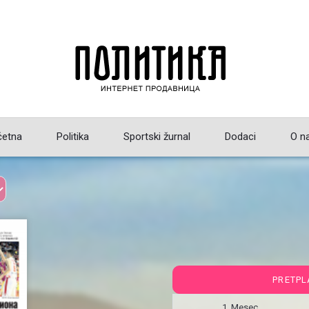
četna
Politika
Sportski žurnal
Dodaci
O n
PRETPL
1 Mesec