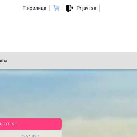
Ћирилица
Prijavi se
ama
ATITE SE
1367 RSD