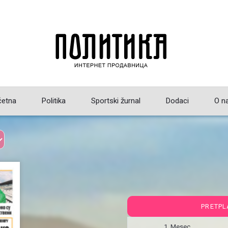
četna
Politika
Sportski žurnal
Dodaci
O n
PRETPL
1 Mesec