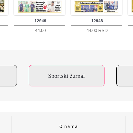
12949
12948
44.00
44.00 RSD
Sportski žurnal
O nama