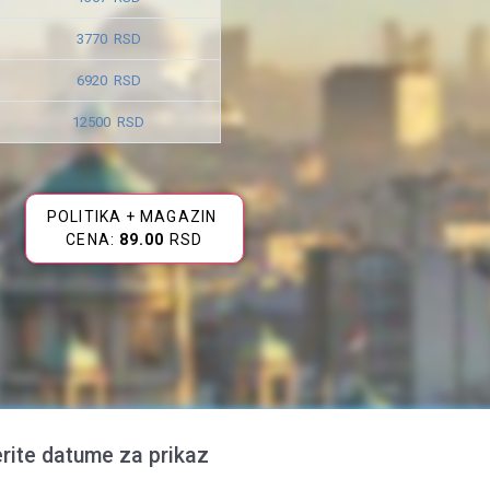
3770 RSD
6920 RSD
12500 RSD
POLITIKA + MAGAZIN
CENA:
89.00
RSD
rite datume za prikaz