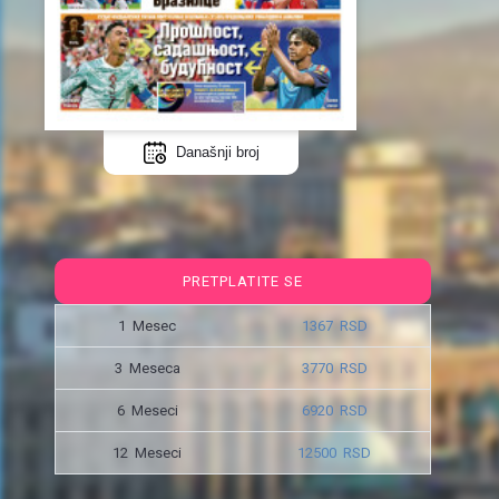
Današnji broj
PRETPLATITE SE
1 Mesec
1367 RSD
3 Meseca
3770 RSD
6 Meseci
6920 RSD
12 Meseci
12500 RSD