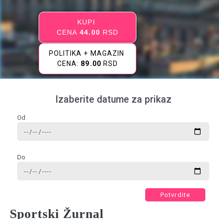
KUPI
CENA
44.00
RSD
POLITIKA + MAGAZIN
CENA:
89.00
RSD
Izaberite datume za prikaz
Od
Do
Potvrdite
Sportski Žurnal