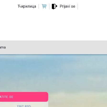
Ћирилица
Prijavi se
ama
ATITE SE
1367 RSD