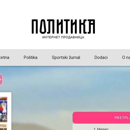
četna
Politika
Sportski žurnal
Dodaci
O n
PRETPL
1 Mesec