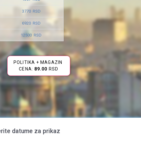
3770 RSD
6920 RSD
12500 RSD
POLITIKA + MAGAZIN
CENA:
89.00
RSD
rite datume za prikaz